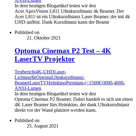
ANSI-Lumen
In dem heutigen Blogartikel testen wir den
Acer ApexVision L811 Ultrakurzdistanz 4k Beamer. Der
Acer L811 ist ein Ultrakurzdistanz Laser Beamer, der mit 4k
UHD auflöst. Dank Kurzdistanz kann der Beame
Published on
21. Oktober 2021
Optoma Cinemax P2 Test – 4K
LaserTV Projektor
Testbericht
4K-UHD
Laser-
Lichtquelle
Optoma
Ultrakurzdistanz-
Beamer
LaserTV
Heimkino
Premium-(>1500€)
3000-4000-
ANSI-Lumen
In dem heutigen Blogartikel testen wir den
Optoma Cinemax P2 Beamer. Dabei handelt es sich um einen
4K Laser Beamer fürs Heimkino, der dank Ultrakurzdistanz
direkt vor der Wand platziert werden kann.
Published on
25. August 2021