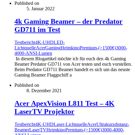
Published on
5. Januar 2022
4k Gaming Beamer – der Predator
GD711 im Test
Testbericht
4K-UHD
LED-
Lichtquelle
Acer
Gaming
Heimkino
Premium-(>1500€)
3000-
4000-ANSI-Lumen
In diesem Blogartikel möchte ich für euch den 4k Gaming
Beamer Predator GD711 von Acer testen und euch vorstellen.
Beim Predator GD711 Beamer handelt es sich um das neuste
Gaming Beamer Flaggschiff a
Published on
8. Dezember 2021
Acer ApexVision L811 Test – 4K
LaserTV Projektor
Testbericht
4K-UHD
Laser-Lichtquelle
Acer
Ultrakurzdistanz-
Beamer
LaserTV
Heimkino
Premium-(>1500€)
3000-4000-