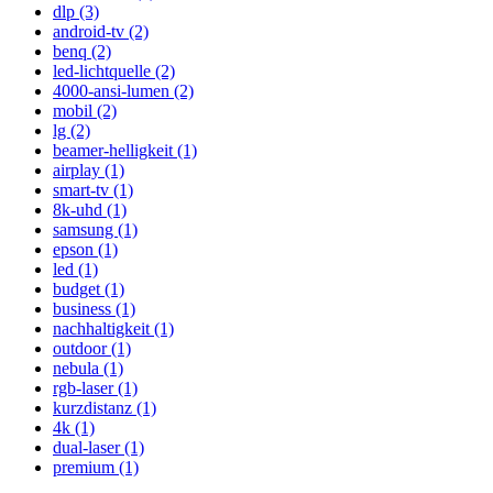
dlp (3)
android-tv (2)
benq (2)
led-lichtquelle (2)
4000-ansi-lumen (2)
mobil (2)
lg (2)
beamer-helligkeit (1)
airplay (1)
smart-tv (1)
8k-uhd (1)
samsung (1)
epson (1)
led (1)
budget (1)
business (1)
nachhaltigkeit (1)
outdoor (1)
nebula (1)
rgb-laser (1)
kurzdistanz (1)
4k (1)
dual-laser (1)
premium (1)