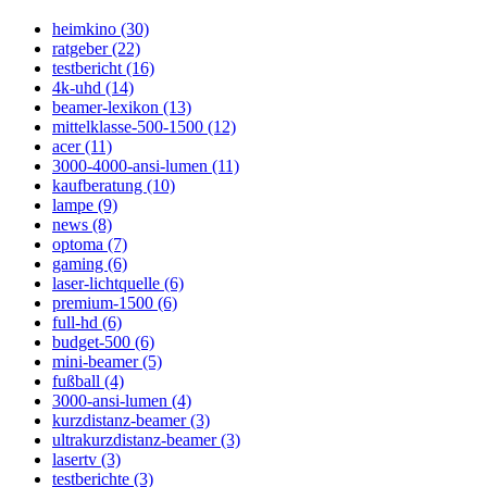
heimkino (30)
ratgeber (22)
testbericht (16)
4k-uhd (14)
beamer-lexikon (13)
mittelklasse-500-1500 (12)
acer (11)
3000-4000-ansi-lumen (11)
kaufberatung (10)
lampe (9)
news (8)
optoma (7)
gaming (6)
laser-lichtquelle (6)
premium-1500 (6)
full-hd (6)
budget-500 (6)
mini-beamer (5)
fußball (4)
3000-ansi-lumen (4)
kurzdistanz-beamer (3)
ultrakurzdistanz-beamer (3)
lasertv (3)
testberichte (3)