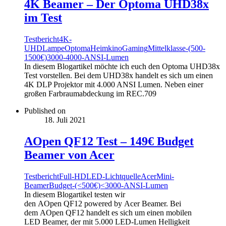
4K Beamer – Der Optoma UHD38x
im Test
Testbericht
4K-
UHD
Lampe
Optoma
Heimkino
Gaming
Mittelklasse-(500-
1500€)
3000-4000-ANSI-Lumen
In diesem Blogartikel möchte ich euch den Optoma UHD38x
Test vorstellen. Bei dem UHD38x handelt es sich um einen
4K DLP Projektor mit 4.000 ANSI Lumen. Neben einer
großen Farbraumabdeckung im REC.709
Published on
18. Juli 2021
AOpen QF12 Test – 149€ Budget
Beamer von Acer
Testbericht
Full-HD
LED-Lichtquelle
Acer
Mini-
Beamer
Budget-(<500€)
<3000-ANSI-Lumen
In diesem Blogartikel testen wir
den AOpen QF12 powered by Acer Beamer. Bei
dem AOpen QF12 handelt es sich um einen mobilen
LED Beamer, der mit 5.000 LED-Lumen Helligkeit