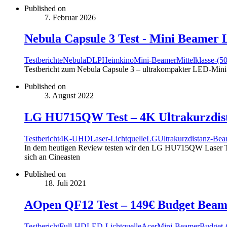
Published on
7. Februar 2026
Nebula Capsule 3 Test - Mini Beamer 
Testberichte
Nebula
DLP
Heimkino
Mini-Beamer
Mittelklasse-(5
Testbericht zum Nebula Capsule 3 – ultrakompakter LED-Mini
Published on
3. August 2022
LG HU715QW Test – 4K Ultrakurzdis
Testbericht
4K-UHD
Laser-Lichtquelle
LG
Ultrakurzdistanz-Be
In dem heutigen Review testen wir den LG HU715QW Laser T
sich an Cineasten
Published on
18. Juli 2021
AOpen QF12 Test – 149€ Budget Beam
Testbericht
Full-HD
LED-Lichtquelle
Acer
Mini-Beamer
Budget-