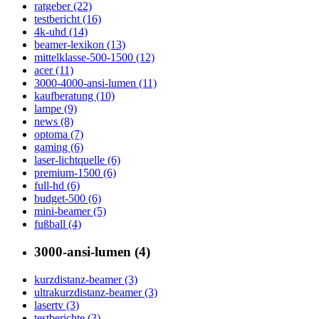
ratgeber (22)
testbericht (16)
4k-uhd (14)
beamer-lexikon (13)
mittelklasse-500-1500 (12)
acer (11)
3000-4000-ansi-lumen (11)
kaufberatung (10)
lampe (9)
news (8)
optoma (7)
gaming (6)
laser-lichtquelle (6)
premium-1500 (6)
full-hd (6)
budget-500 (6)
mini-beamer (5)
fußball (4)
3000-ansi-lumen (4)
kurzdistanz-beamer (3)
ultrakurzdistanz-beamer (3)
lasertv (3)
testberichte (3)