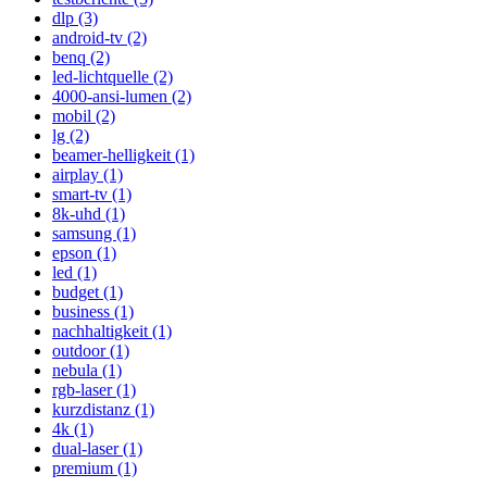
dlp (3)
android-tv (2)
benq (2)
led-lichtquelle (2)
4000-ansi-lumen (2)
mobil (2)
lg (2)
beamer-helligkeit (1)
airplay (1)
smart-tv (1)
8k-uhd (1)
samsung (1)
epson (1)
led (1)
budget (1)
business (1)
nachhaltigkeit (1)
outdoor (1)
nebula (1)
rgb-laser (1)
kurzdistanz (1)
4k (1)
dual-laser (1)
premium (1)