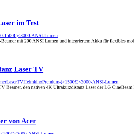
Laser im Test
00-1500€)
<3000-ANSI-Lumen
-Beamer mit 200 ANSI Lumen und integriertem Akku für flexibles mo
tanz Laser TV
amer
LaserTV
Heimkino
Premium-(>1500€)
<3000-ANSI-Lumen
V Beamer, den nativen 4K Ultrakurzdistanz Laser der LG CineBeam
er von Acer
(<500€)
<3000-ANSI-Lumen