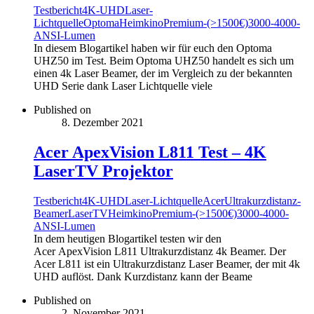
Testbericht
4K-UHD
Laser-
Lichtquelle
Optoma
Heimkino
Premium-(>1500€)
3000-4000-
ANSI-Lumen
In diesem Blogartikel haben wir für euch den Optoma
UHZ50 im Test. Beim Optoma UHZ50 handelt es sich um
einen 4k Laser Beamer, der im Vergleich zu der bekannten
UHD Serie dank Laser Lichtquelle viele
Published on
8. Dezember 2021
Acer ApexVision L811 Test – 4K
LaserTV Projektor
Testbericht
4K-UHD
Laser-Lichtquelle
Acer
Ultrakurzdistanz-
Beamer
LaserTV
Heimkino
Premium-(>1500€)
3000-4000-
ANSI-Lumen
In dem heutigen Blogartikel testen wir den
Acer ApexVision L811 Ultrakurzdistanz 4k Beamer. Der
Acer L811 ist ein Ultrakurzdistanz Laser Beamer, der mit 4k
UHD auflöst. Dank Kurzdistanz kann der Beame
Published on
2. November 2021