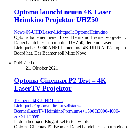
Optoma launcht neuen 4K Laser
Heimkino Projektor UHZ50
News
4K-UHD
Laser-Lichtquelle
Optoma
Heimkino
Optoma hat einen neuen Laser Heimkino Beamer vorgestellt.
Dabei handelt es sich um den UHZ50, der eine Laser
Lichtquelle, 3.000 ANSI Lumen und 4K UHD Auflösung an
Board hat. Der Beamer soll Mitte Nove
Published on
21. Oktober 2021
Optoma Cinemax P2 Test – 4K
LaserTV Projektor
Testbericht
4K-UHD
Laser-
Lichtquelle
Optoma
Ultrakurzdistanz-
Beamer
LaserTV
Heimkino
Premium-(>1500€)
3000-4000-
ANSI-Lumen
In dem heutigen Blogartikel testen wir den
Optoma Cinemax P2 Beamer. Dabei handelt es sich um einen