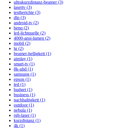
ultrakurzdistanz-beamer (3)
lasertv (3)
testberichte (3)
dlp (3)
android-tv (2)
benq (2)
led-lichtquelle (2)
4000-ansi-lumen (2)
mobil (2)
lg (2)
beamer-helligkeit (1)
airplay (1)
smart-tv (1)
8k-uhd (1)
samsung (1)
epson (1)
led (1)
budget (1)
business (1)
nachhaltigkeit (1)
outdoor (1)
nebula (1)
rgb-laser (1)
kurzdistanz (1)
4k (1)