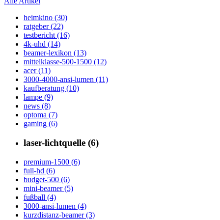
Alle Artikel
heimkino (30)
ratgeber (22)
testbericht (16)
4k-uhd (14)
beamer-lexikon (13)
mittelklasse-500-1500 (12)
acer (11)
3000-4000-ansi-lumen (11)
kaufberatung (10)
lampe (9)
news (8)
optoma (7)
gaming (6)
laser-lichtquelle (6)
premium-1500 (6)
full-hd (6)
budget-500 (6)
mini-beamer (5)
fußball (4)
3000-ansi-lumen (4)
kurzdistanz-beamer (3)