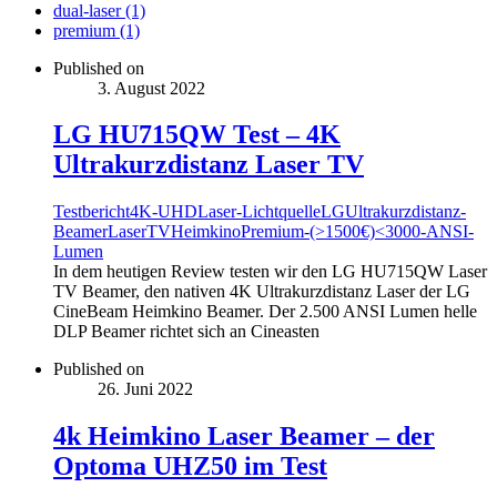
dual-laser (1)
premium (1)
Published on
3. August 2022
LG HU715QW Test – 4K
Ultrakurzdistanz Laser TV
Testbericht
4K-UHD
Laser-Lichtquelle
LG
Ultrakurzdistanz-
Beamer
LaserTV
Heimkino
Premium-(>1500€)
<3000-ANSI-
Lumen
In dem heutigen Review testen wir den LG HU715QW Laser
TV Beamer, den nativen 4K Ultrakurzdistanz Laser der LG
CineBeam Heimkino Beamer. Der 2.500 ANSI Lumen helle
DLP Beamer richtet sich an Cineasten
Published on
26. Juni 2022
4k Heimkino Laser Beamer – der
Optoma UHZ50 im Test