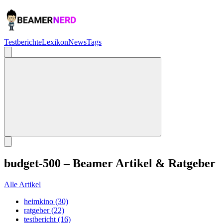
Testberichte
Lexikon
News
Tags
budget-500 – Beamer Artikel & Ratgeber
Alle Artikel
heimkino (30)
ratgeber (22)
testbericht (16)