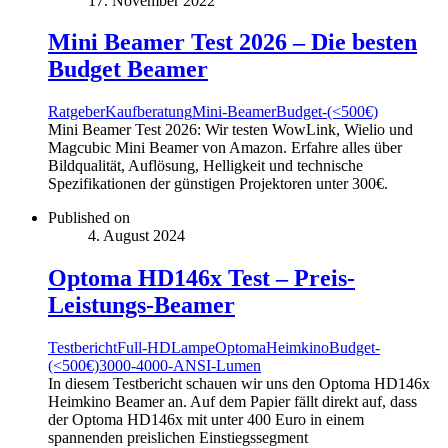
17. November 2022
Mini Beamer Test 2026 – Die besten
Budget Beamer
Ratgeber
Kaufberatung
Mini-Beamer
Budget-(<500€)
Mini Beamer Test 2026: Wir testen WowLink, Wielio und
Magcubic Mini Beamer von Amazon. Erfahre alles über
Bildqualität, Auflösung, Helligkeit und technische
Spezifikationen der günstigen Projektoren unter 300€.
Published on
4. August 2024
Optoma HD146x Test – Preis-
Leistungs-Beamer
Testbericht
Full-HD
Lampe
Optoma
Heimkino
Budget-
(<500€)
3000-4000-ANSI-Lumen
In diesem Testbericht schauen wir uns den Optoma HD146x
Heimkino Beamer an. Auf dem Papier fällt direkt auf, dass
der Optoma HD146x mit unter 400 Euro in einem
spannenden preislichen Einstiegssegment