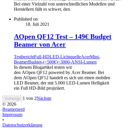
Bei einer Vielzahl von unterschiedlichen Modellen und
Herstellern fällt es schwer, den
Published on
18. Juli 2021
AOpen QF12 Test – 149€ Budget
Beamer von Acer
Testbericht
Full-HD
LED-Lichtquelle
Acer
Mini-
Beamer
Budget-(<500€)
<3000-ANSI-Lumen
In diesem Blogartikel testen wir
den AOpen QF12 powered by Acer Beamer. Bei
dem AOpen QF12 handelt es sich um einen mobilen
LED Beamer, der mit 5.000 LED-Lumen Helligkeit
ein Full HD-Bild projiziiert.
1
von
2
Nächste
Vorherige
© 2026
Beamernerd
Impressum
•
Datenschutzerklärung