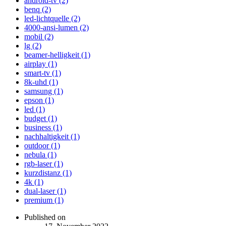
android-tv (2)
benq (2)
led-lichtquelle (2)
4000-ansi-lumen (2)
mobil (2)
lg (2)
beamer-helligkeit (1)
airplay (1)
smart-tv (1)
8k-uhd (1)
samsung (1)
epson (1)
led (1)
budget (1)
business (1)
nachhaltigkeit (1)
outdoor (1)
nebula (1)
rgb-laser (1)
kurzdistanz (1)
4k (1)
dual-laser (1)
premium (1)
Published on