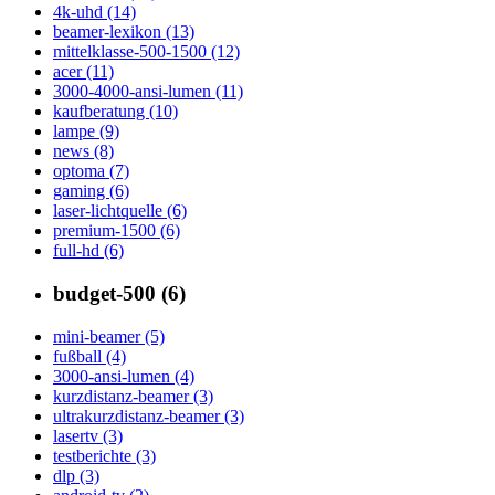
4k-uhd (14)
beamer-lexikon (13)
mittelklasse-500-1500 (12)
acer (11)
3000-4000-ansi-lumen (11)
kaufberatung (10)
lampe (9)
news (8)
optoma (7)
gaming (6)
laser-lichtquelle (6)
premium-1500 (6)
full-hd (6)
budget-500 (6)
mini-beamer (5)
fußball (4)
3000-ansi-lumen (4)
kurzdistanz-beamer (3)
ultrakurzdistanz-beamer (3)
lasertv (3)
testberichte (3)
dlp (3)