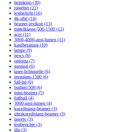
heimkino (30)
ratgeber (22)
testbericht (16)
4k-uhd (14)
beamer-lexikon (13)
mittelklasse-500-1500 (12)
acer (11)
3000-4000-ansi-lumen (11)
kaufberatung (10)
lampe (9)
news (8)
optoma (7)
gaming (6)
laser-lichtquelle (6)
premium-1500 (6)
full-hd (6)
budget-500 (6)
mini-beamer (5)
fußball (4)
3000-ansi-lumen (4)
kurzdistanz-beamer (3)
ultrakurzdistanz-beamer (3)
lasertv (3)
testberichte (3)
dlp (3)