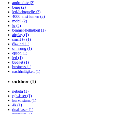
android-tv (2)
benq (2)
led-lichtquelle (2)
4000-ansi-lumen (2)
mobil (2)
lg (2)
beamer-helligkeit (1)
airplay (1)
smart-tv (1)
8k-uhd (1)
samsung (1)
epson (1)
led (1)
budget (1)
business (1)
nachhaltigkeit (1)
outdoor (1)
nebula (1)
rgb-laser (1)
kurzdistanz (1)
4k (1)
dual-laser (1)