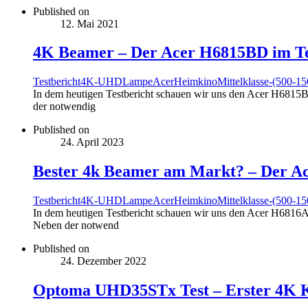
Published on
12. Mai 2021
4K Beamer – Der Acer H6815BD im Te
Testbericht
4K-UHD
Lampe
Acer
Heimkino
Mittelklasse-(500-1
In dem heutigen Testbericht schauen wir uns den Acer H6815
der notwendig
Published on
24. April 2023
Bester 4k Beamer am Markt? – Der A
Testbericht
4K-UHD
Lampe
Acer
Heimkino
Mittelklasse-(500-1
In dem heutigen Testbericht schauen wir uns den Acer H681
Neben der notwend
Published on
24. Dezember 2022
Optoma UHD35STx Test – Erster 4K 