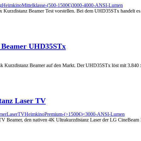
g
Heimkino
Mittelklasse-(500-1500€)
3000-4000-ANSI-Lumen
 Kurzdistanz Beamer Test vorstellen. Bei dem UHD35STx handelt es 
nz Beamer UHD35STx
urzdistanz Beamer auf den Markt. Der UHD35STx löst mit 3.840 x 2.16
tanz Laser TV
amer
LaserTV
Heimkino
Premium-(>1500€)
<3000-ANSI-Lumen
V Beamer, den nativen 4K Ultrakurzdistanz Laser der LG CineBeam