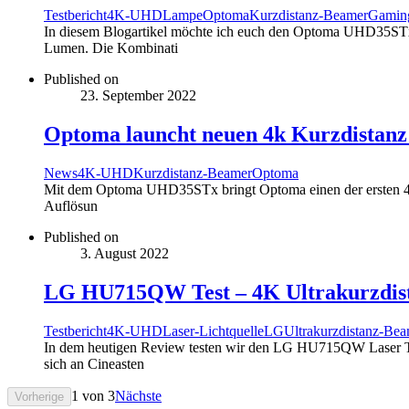
Testbericht
4K-UHD
Lampe
Optoma
Kurzdistanz-Beamer
Gamin
In diesem Blogartikel möchte ich euch den Optoma UHD35STx
Lumen. Die Kombinati
Published on
23. September 2022
Optoma launcht neuen 4k Kurzdista
News
4K-UHD
Kurzdistanz-Beamer
Optoma
Mit dem Optoma UHD35STx bringt Optoma einen der ersten 4k K
Auflösun
Published on
3. August 2022
LG HU715QW Test – 4K Ultrakurzdis
Testbericht
4K-UHD
Laser-Lichtquelle
LG
Ultrakurzdistanz-Be
In dem heutigen Review testen wir den LG HU715QW Laser T
sich an Cineasten
1
von
3
Nächste
Vorherige