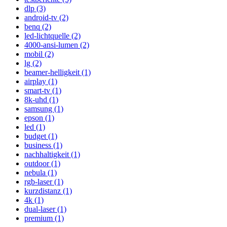
dlp (3)
android-tv (2)
benq (2)
led-lichtquelle (2)
4000-ansi-lumen (2)
mobil (2)
lg (2)
beamer-helligkeit (1)
airplay (1)
smart-tv (1)
8k-uhd (1)
samsung (1)
epson (1)
led (1)
budget (1)
business (1)
nachhaltigkeit (1)
outdoor (1)
nebula (1)
rgb-laser (1)
kurzdistanz (1)
4k (1)
dual-laser (1)
premium (1)