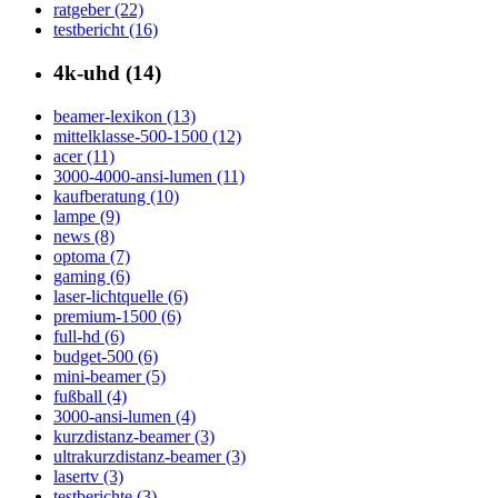
ratgeber (22)
testbericht (16)
4k-uhd (14)
beamer-lexikon (13)
mittelklasse-500-1500 (12)
acer (11)
3000-4000-ansi-lumen (11)
kaufberatung (10)
lampe (9)
news (8)
optoma (7)
gaming (6)
laser-lichtquelle (6)
premium-1500 (6)
full-hd (6)
budget-500 (6)
mini-beamer (5)
fußball (4)
3000-ansi-lumen (4)
kurzdistanz-beamer (3)
ultrakurzdistanz-beamer (3)
lasertv (3)
testberichte (3)