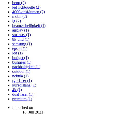
benq (2)
led-lichtquelle (2)
4000-ansi-lumen (2)
mobil (2)
lg (2)
beamer-helligkeit (1)
airplay (1)
smart-tv (1)
8k-uhd (1)
samsung (1)
epson (1)
led (1)
budget (1)
business (1)
nachhaltigkeit (1)
outdoor (1)
nebula (1)
rgb-laser (1)
kurzdistanz (1)
4k (1)
dual-laser (1)
premium (1)
Published on
18. Juli 2021