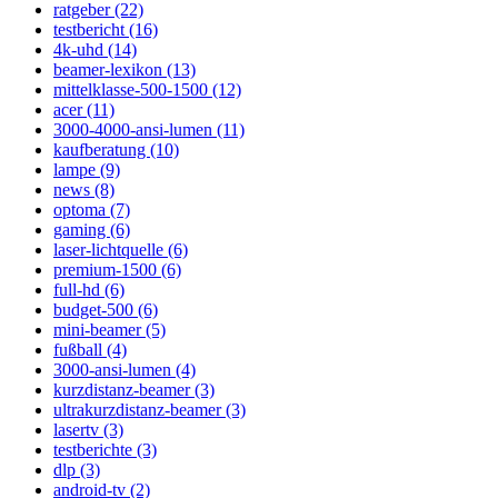
ratgeber (22)
testbericht (16)
4k-uhd (14)
beamer-lexikon (13)
mittelklasse-500-1500 (12)
acer (11)
3000-4000-ansi-lumen (11)
kaufberatung (10)
lampe (9)
news (8)
optoma (7)
gaming (6)
laser-lichtquelle (6)
premium-1500 (6)
full-hd (6)
budget-500 (6)
mini-beamer (5)
fußball (4)
3000-ansi-lumen (4)
kurzdistanz-beamer (3)
ultrakurzdistanz-beamer (3)
lasertv (3)
testberichte (3)
dlp (3)
android-tv (2)